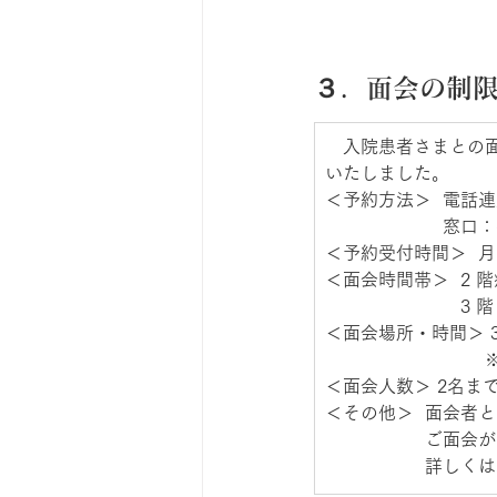
３．面会の制限
​　入院患者さまと
いたしました。  
＜予約方法＞  電話連
　　　　　　  窓口
＜予約受付時間＞  月曜
＜面会時間帯＞  2 階
　　　　　　　  3 階
＜面会場所・時間＞ 3
　　　　　　　　　※
＜面会人数＞ 2名まで
＜その他＞  面会者
　　　　　  ご面会
　　　　　  詳しく