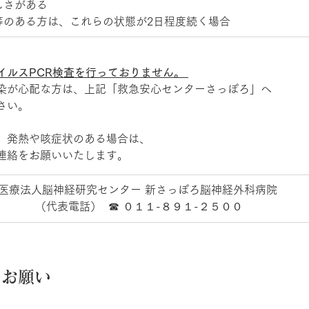
さがある  
のある方は、これらの状態が2日程度続く場合 
イルスPCR検査を行っておりません。 
染が心配な方は、上記「救急安心センターさっぽろ」へ 
さい。 
、発熱や咳症状のある場合は、 
連絡をお願いいたします。 
​医療法人脳神経研究センター 新さっぽろ脳神経外科病院  
（代表電話）  ☎ ０１１-８９１-２５００ 
のお願い