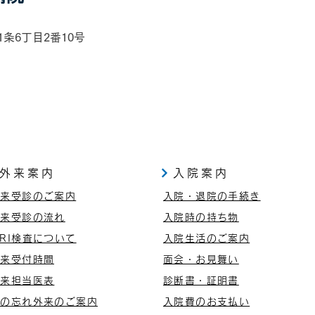
外来
お盆期間の診療体制について
担当
ます。
1条6丁目2番10号
込：
外来案内
入院案内
外来受診のご案内
入院・退院の手続き
外来受診の流れ
入院時の持ち物
RI検査について
入院生活のご案内
外来受付時間
面会・お見舞い
外来担当医表
診断書・証明書
もの忘れ外来のご案内
入院費のお支払い