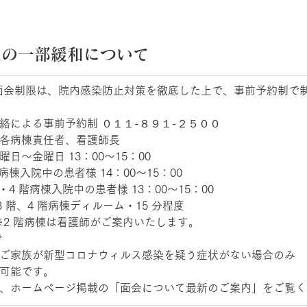
の一部緩和について 
の面会制限は、院内感染防止対策を徹底した上で、事前予約制で
絡による事前予約制 ０１１-８９１-２５００  　　　　　　  
：各病棟責任者、看護師長  
日～金曜日 13：00～15：00  
病棟入院中の患者様 14：00～15：00  　　　　　　  　
・4 階病棟入院中の患者様 13：00～15：00  
 階、4 階病棟ディルーム・15 分程度  
2 階病棟は看護師がご案内いたします。  
  
とご家族が新型コロナウィルス感染を疑う症状がない場合のみ
が可能です。
は、ホームページ掲載の「面会について最新のご案内」をご覧く