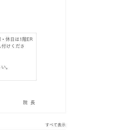
・休日は1階ER
し付けくださ
さい。
院  長 
すべて表示