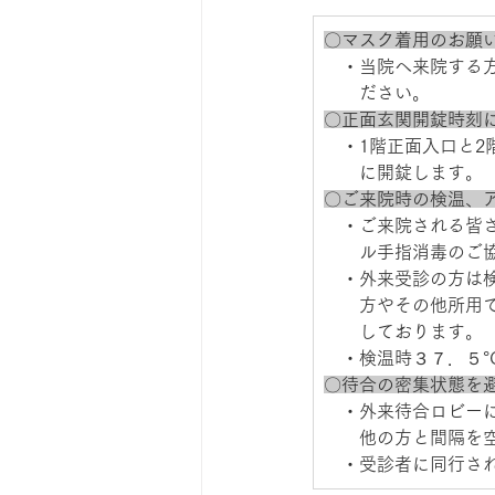
​〇マスク着用のお願い
　・当院へ来院する
　　ださい。 
〇正面玄関開錠時刻に
　・1階正面入口と2
　　に開錠します。 
〇ご来院時の検温、
　・ご来院される皆
　　ル手指消毒のご
　・外来受診の方は
　　方やその他所用
　　しております。 
　・検温時３７．５°
〇待合の密集状態を避
　・外来待合ロビー
　　他の方と間隔を空
　・受診者に同行さ