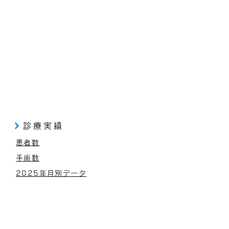
とは別日にご来院いただき、
医から解析結果を説明いたし
 【料金】11,000円（税
保険外）
診療実績
患者数
手術数
2025年月別データ