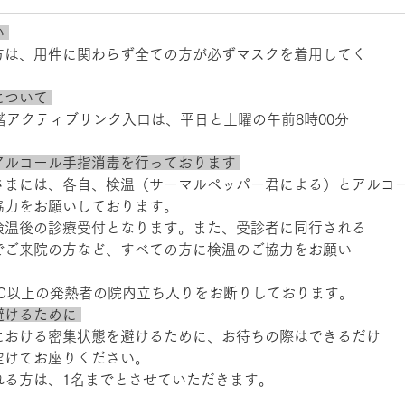
 
方は、用件に関わらず全ての方が必ずマスクを着用してく 
ついて 
階アクティブリンク入口は、平日と土曜の午前8時00分
アルコール手指消毒を行っております 
さまには、各自、検温（サーマルペッパー君による）とアルコ
協力をお願いしております。 
検温後の診療受付となります。また、受診者に同行される 
でご来院の方など、すべての方に検温のご協力をお願い 
C以上の発熱者の院内立ち入りをお断りしております。 
けるために 
における密集状態を避けるために、お待ちの際はできるだけ 
けてお座りください。 
れる方は、1名までとさせていただきます。