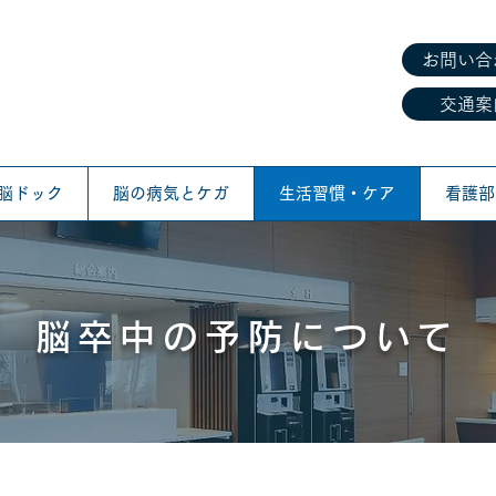
お問い合
交通案
脳ドック
脳の病気とケガ
生活習慣・ケア
看護部
脳卒中の予防について