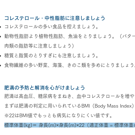
コレステロール・中性脂肪に注意しましょう
コレステロールの多い食品を控えましょう。
動物性脂肪より植物性脂肪、魚油をとりましょう。（バタ
肉類の脂肪等に注意しましょう）
糖質と脂質のとりすぎにも注意しましょう。
食物繊維の多い野菜、海藻、きのこ類を多めにとりましょう
肥満の予防と解消を心がけましょう
肥満は高血圧、糖尿病をまねき、血中コレステロールを増や
まずは肥満の判定に用いられているBMI（Body Mass Ind
※22はBMI値でもっとも病気になりにくい値です。
標準体重(kg)＝ 身長(m)×身長(m)×22（適正体重 = 標準体