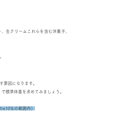
ー、生クリームこれらを含む洋菓子、
。
す要因になります。
ex）で標準体重を求めてみま
しょう
。
重の±10％の範囲内）