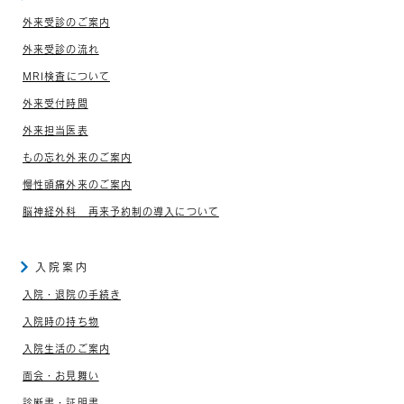
外来受診のご案内
外来受診の流れ
MRI検査について
外来受付時間
外来担当医表
もの忘れ外来のご案内
慢性頭痛外来のご案内
脳神経外科 再来予約制の導入について
入院案内
入院・退院の手続き
入院時の持ち物
入院生活のご案内
面会・お見舞い
診断書・証明書