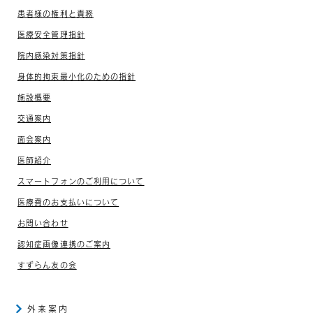
患者様の権利と責務
医療安全管理指針
院内感染対策指針
身体的拘束最小化のための指針
施設概要
交通案内
面会案内
医師紹介
スマートフォンのご利用について
医療費のお支払いについて
お問い合わせ
認知症画像連携のご案内
すずらん友の会
外来案内