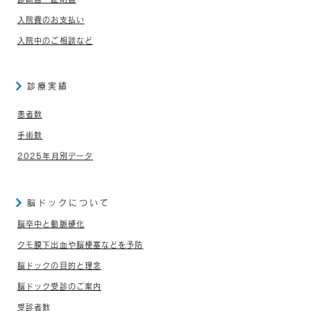
入院費のお支払い
入院中のご相談など
診療実績
患者数
手術数
2025年月別データ
脳ドックについて
脳卒中と動脈硬化
クモ膜下出血や脳梗塞などを予防
脳ドックの目的と理念
脳ドック受診のご案内
受診者数