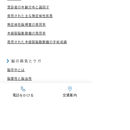
受診者の年齢分布と諸因子
発見された主な無症候性疾患
無症候性脳梗塞の発見率
未破裂脳動脈瘤の発見率
発見された未破裂脳動脈瘤の手術成績
脳の病気とケガ
脳卒中とは
脳塞栓と脳血栓
クモ膜下出血
電話をかける
交通案内
脳腫瘍、脳動静脈奇形
脳のケガ
脳の病気やケガが心配なとき
脳神経内科の対象